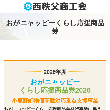
コ
ン
テ
ン
お
が
ニ
ャ
ッ
ピ
ー
く
ら
し
応
援
商
品
ツ
券
本
文
へ
ス
キ
ッ
プ
2026年度
おがニャッピー
くらし応援商品券2026
小鹿野町
物価高騰対応
重点支援事業
おがニャッピー
くらし応援商品券
発行事業に
伴う