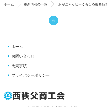
ン
の
ホーム
更新情報の一覧
おがニャッピーくらし応援商品
ツ
先
本
頭
文
へ
の
戻
先
る
頭
へ
ホーム
戻
る
お問い合わせ
免責事項
プライバシーポリシー