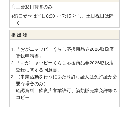
商工会窓口持参のみ
※窓口受付は平日8:30～17:15 とし、土日祝日は除
く
提 出 物
「おがニャッピーくらし応援商品券2026取扱店
登録申請書」
「おがニャッピーくらし応援商品券2026取扱店
登録に関する同意書」
（事業活動を行うにあたり許可証又は免許証が必
要な場合のみ）
確認資料：飲食店営業許可、酒類販売業免許等の
コピー
コ
ペ
ン
ー
テ
ジ