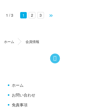
»
1 / 3
1
2
3
コ
ペ
ン
ー
テ
ジ
ン
の
ホーム
会員情報
ツ
先
本
頭
文
へ
の
戻
先
る
頭
へ
ホーム
戻
る
お問い合わせ
免責事項