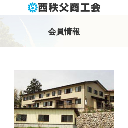
コ
ン
テ
ン
会
員
情
報
ツ
本
文
へ
ス
キ
ッ
プ