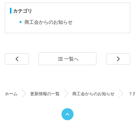
カテゴリ
商工会からのお知らせ
一覧へ
arrow_back_ios
format_list_bulleted
arrow_forward_ios
コ
ペ
ン
ー
テ
ジ
ン
の
ホーム
更新情報の一覧
商工会からのお知らせ
７
ツ
先
本
頭
文
へ
の
戻
先
る
頭