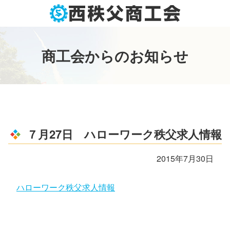
コ
ン
テ
ン
商
工
会
か
ら
の
お
知
ら
せ
ツ
本
文
へ
ス
キ
ッ
７月27日 ハローワーク秩父求人情報
プ
2015年7月30日
ハローワーク秩父求人情報