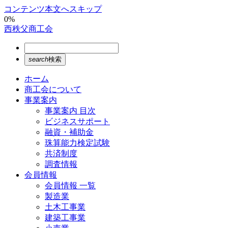
コンテンツ本文へスキップ
0%
西秩父商工会
search
検索
ホーム
商工会について
事業案内
事業案内 目次
ビジネスサポート
融資・補助金
珠算能力検定試験
共済制度
調査情報
会員情報
会員情報 一覧
製造業
土木工事業
建築工事業