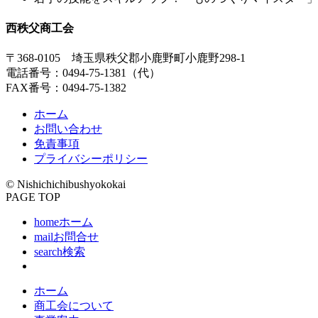
西秩父商工会
〒368-0105 埼玉県秩父郡小鹿野町小鹿野298-1
電話番号
：
0494-75-1381
（代）
FAX番号
：0494-75-1382
ホーム
お問い合わせ
免責事項
プライバシーポリシー
© Nishichichibushyokokai
PAGE TOP
home
ホーム
mail
お問合せ
search
検索
ホーム
商工会について