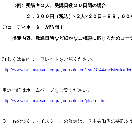
〈例〉受講者２人、受講日数２０日間の場合
２，２００円（税込）×２人×２０日＝８８，００
〇コーディネーターが訪問！
指導内容、派遣日時など細かなご相談に応じるためコーデ
詳しくは案内リーフレットをご覧ください。
http://www.saitama-vada.or.jp/ginoushinkou/_src/3144/meister-leaflet
申込手続はホームページをご覧ください。
http://www.saitama-vada.or.jp/ginoushinkou/please.html
※「ものづくりマイスター」の派遣は、厚生労働省の委託を