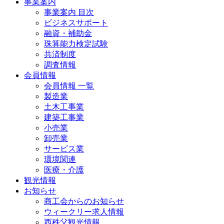
事業案内
事業案内 目次
ビジネスサポート
融資・補助金
珠算能力検定試験
共済制度
調査情報
会員情報
会員情報 一覧
製造業
土木工事業
建築工事業
小売業
卸売業
サービス業
環境関連
医療・介護
観光情報
お知らせ
商工会からのお知らせ
ウィークリー求人情報
西秩父観光情報