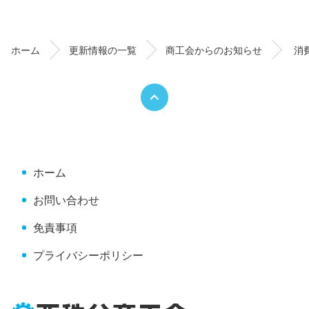
ン
ー
テ
ジ
ン
の
ホーム
更新情報の一覧
商工会からのお知らせ
消
ツ
先
本
頭
文
へ
の
戻
先
る
頭
へ
ホーム
戻
る
お問い合わせ
免責事項
プライバシーポリシー