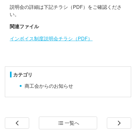
説明会の詳細は下記チラシ（PDF）をご確認くださ
い。
関連ファイル
インボイス制度説明会チラシ（PDF）
カテゴリ
商工会からのお知らせ
一覧へ
arrow_back_ios
format_list_bulleted
arrow_forward_ios
コ
ペ