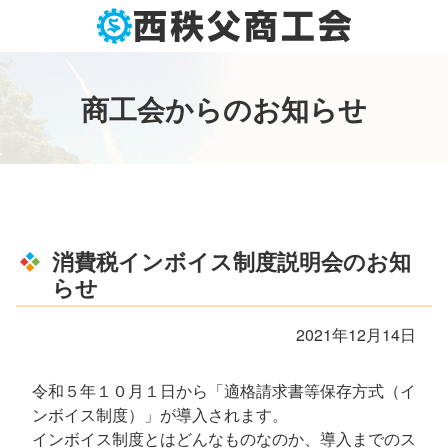
コ
ン
テ
ン
商
工
会
か
ら
の
お
知
ら
せ
ツ
本
文
へ
ス
キ
ッ
消費税インボイス制度説明会のお知
プ
らせ
2021年12月14日
令和５年１０月１日から「適格請求書等保存方式（イ
ンボイス制度）」が導入されます。
インボイス制度とはどんなものなのか、導入までのス