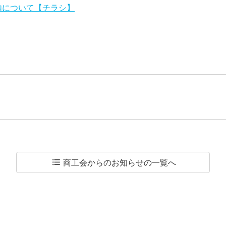
内について【チラシ】
商工会からのお知らせの
一覧へ
format_list_bulleted