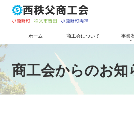
コ
ン
テ
ン
ツ
ホーム
商工会について
事業
本
文
へ
ス
商
工
会
か
ら
の
お
知
キ
ッ
プ