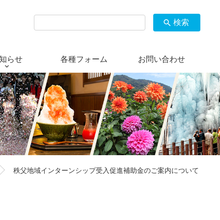
検索
search
知らせ
各種フォーム
お問い合わせ
秩父地域インターンシップ受入促進補助金のご案内について