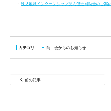
・
秩父地域インターンシップ受入促進補助金のご案
カテゴリ
商工会からのお知らせ
前の記事
arrow_back_ios
コ
ペ
ン
ー
テ
ジ
ン
の