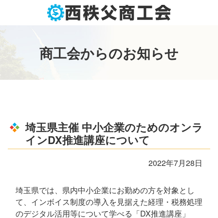
コ
ン
テ
ン
商
工
会
か
ら
の
お
知
ら
せ
ツ
本
文
へ
ス
キ
ッ
埼玉県主催 中小企業のためのオンラ
プ
インDX推進講座について
2022年7月28日
埼玉県では、県内中小企業にお勤めの方を対象とし
て、インボイス制度の導入を見据えた経理・税務処理
のデジタル活用等について学べる「DX推進講座」