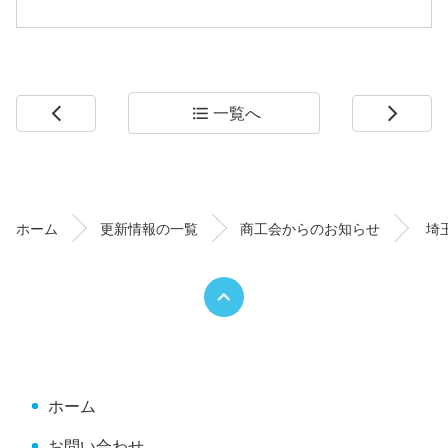
一覧へ
arrow_back_ios
format_list_bulleted
arrow_forward_ios
コ
ペ
ン
ー
テ
ジ
ン
の
ホーム
更新情報の一覧
商工会からのお知らせ
埼
ツ
先
本
頭
文
へ
の
戻
先
る
頭
へ
ホーム
戻
る
お問い合わせ