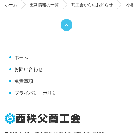
ン
の
ホーム
更新情報の一覧
商工会からのお知らせ
小
ツ
先
本
頭
文
へ
の
戻
先
る
頭
へ
ホーム
戻
る
お問い合わせ
免責事項
プライバシーポリシー