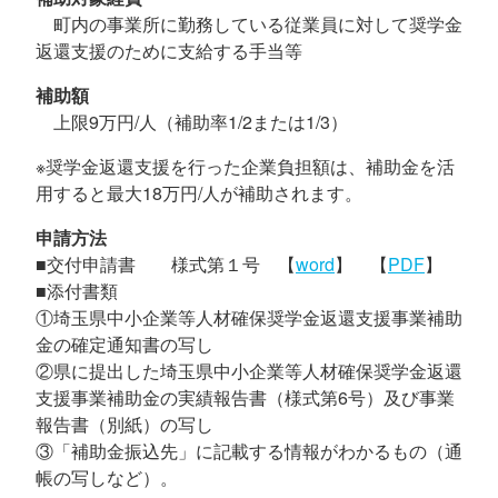
町内の事業所に勤務している従業員に対して奨学金
返還支援のために支給する手当等
補助額
上限9万円/人（補助率1/2または1/3）
※奨学金返還支援を行った企業負担額は、補助金を活
用すると最大18万円/人が補助されます。
申請方法
■交付申請書 様式第１号 【
word
】 【
PDF
】
■添付書類
①埼玉県中小企業等人材確保奨学金返還支援事業補助
金の確定通知書の写し
②県に提出した埼玉県中小企業等人材確保奨学金返還
支援事業補助金の実績報告書（様式第6号）及び事業
報告書（別紙）の写し
③「補助金振込先」に記載する情報がわかるもの（通
帳の写しなど）。