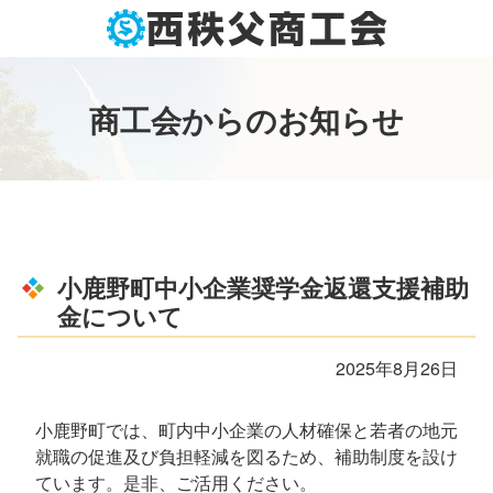
コ
ン
テ
ン
商
工
会
か
ら
の
お
知
ら
せ
ツ
本
文
へ
ス
キ
ッ
小鹿野町中小企業奨学金返還支援補助
プ
金について
2025年8月26日
小鹿野町では、町内中小企業の人材確保と若者の地元
就職の促進及び負担軽減を図るため、補助制度を設け
ています。是非、ご活用ください。