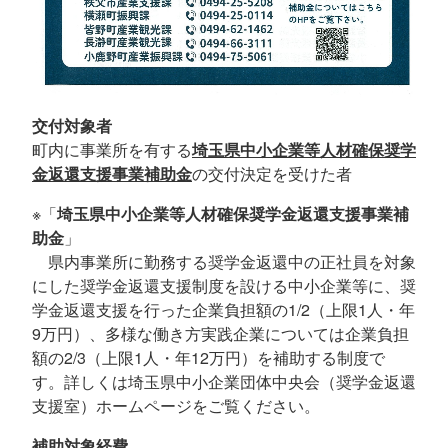
交付対象者
町内に事業所を有する
埼玉県中小企業等人材確保奨学
金返還支援事業補助金
の交付決定を受けた者
※「
埼玉県中小企業等人材確保奨学金返還支援事業補
助金
」
県内事業所に勤務する奨学金返還中の正社員を対象
にした奨学金返還支援制度を設ける中小企業等に、奨
学金返還支援を行った企業負担額の1/2（上限1人・年
9万円）、多様な働き方実践企業については企業負担
額の2/3（上限1人・年12万円）を補助する制度で
す。詳しくは埼玉県中小企業団体中央会（奨学金返還
支援室）ホームページをご覧ください。
補助対象経費