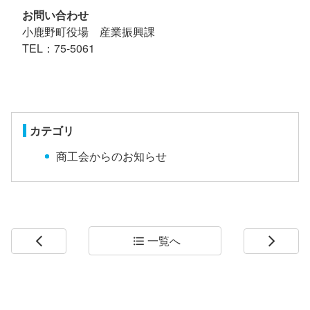
お問い合わせ
小鹿野町役場 産業振興課
TEL：75-5061
カテゴリ
商工会からのお知らせ
一覧へ
arrow_back_ios
format_list_bulleted
arrow_forward_ios
コ
ペ
ン
ー
テ
ジ