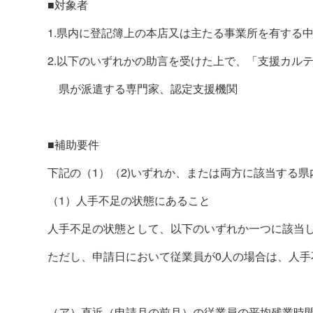
■対象者
1.県内に登記簿上の本店又は主たる事業所を有する
2.以下のいずれかの助言を受けた上で、「支援カル
県が派遣する専門家、認定支援機関
■補助要件
下記の（
1
）（
2)
いずれか、または両方に該当する県
（
1
）人手不足の状態にあること
人手不足の状態として、以下のいずれか一つに該当
ただし、申請日において従業員が
0
人の場合は、人手
（ア）直近（申請月の前月）の従業員の平均残業時