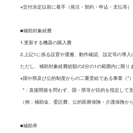
※交付決定以前に着手（発注・契約・申込・支払等）
■補助対象経費
1.更新する機器の購入費
2.上記
1
に係る設置や運搬、動作確認、設定等の導入
ただし、補助対象経費総額の
2
分の
1
の範囲内に限り
※国や県及び公的制度からの二重受給である事業（
*
*：直接間接を問わず、国・県等が目的を指定して
（例：補助金、委託費、公的医療保険・介護保険か
■補助率