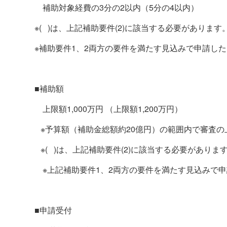
補助対象経費の
3
分の
2
以内（
5
分の
4
以内）
※( )は、上記補助要件
(2)
に該当する必要があります
※補助要件
1
、
2
両方の要件を満たす見込みで申請した
■補助額
上限額1,000万円 （上限額1,200万円）
※予算額（補助金総額約
20
億円）の範囲内で審査の
※( )は、上記補助要件
(2)
に該当する必要がありま
※上記補助要件
1
、
2
両方の要件を満たす見込みで申
■申請受付