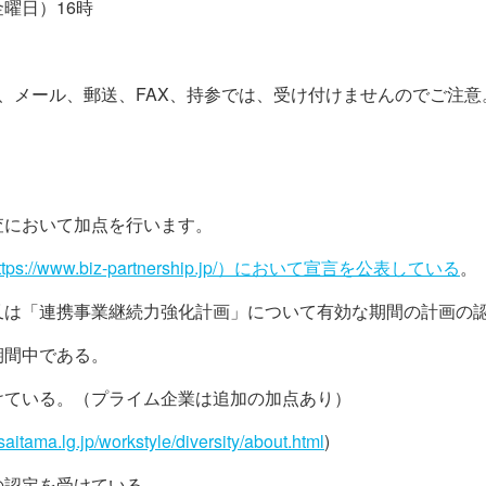
金曜日）16時
、メール、郵送、
FAX
、持参では、受け付けませんのでご注意
査において加点を行います。
ttps://www.biz-partnership.jp/）において宣言を公表している
。
又は「連携事業継続力強化計画」について有効な期間の計画の
期間中である。
けている。（プライム企業は追加の加点あり）
saitama.lg.jp/workstyle/diversity/about.html
)
の認定を受けている。