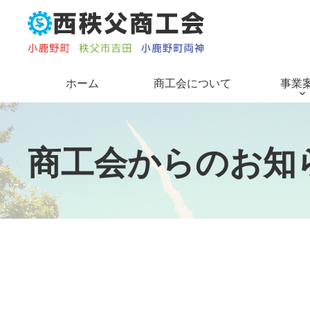
コ
ン
テ
ン
ツ
ホーム
商工会について
事業
本
文
へ
ス
商
工
会
か
ら
の
お
知
キ
ッ
プ