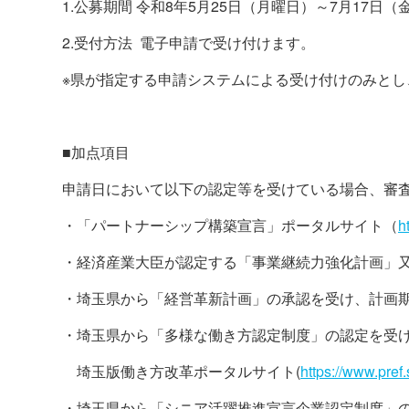
1.公募期間 令和8年5月25日（月曜日）～7月17日（
2.受付方法 電子申請で受け付けます。
※県が指定する申請システムによる受け付けのみとし
■加点項目
申請日において以下の認定等を受けている場合、審
・「パートナーシップ構築宣言」ポータルサイト（
h
・経済産業大臣が認定する「事業継続力強化計画」
・埼玉県から「経営革新計画」の承認を受け、計画
・埼玉県から「多様な働き方認定制度」の認定を受
埼玉版働き方改革ポータルサイト
(
https://www.pref.
・埼玉県から「シニア活躍推進宣言企業認定制度」