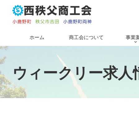
コ
ン
テ
ン
ツ
ホーム
商工会について
事業
本
文
へ
ス
ウ
ィ
ー
ク
リ
ー
求
人
キ
ッ
プ