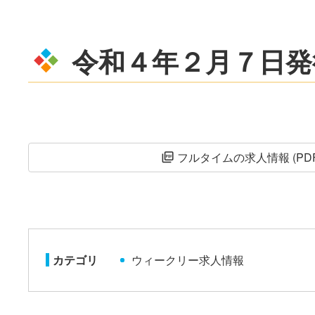
令和４年２月７日発
フルタイムの求人情報 (PDF
picture_as_pdf
カテゴリ
ウィークリー求人情報