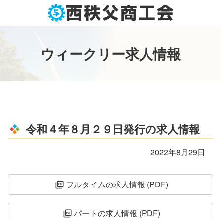
コ
ン
テ
ン
ウ
ィ
ー
ク
リ
ー
求
人
情
報
ツ
本
文
へ
ス
キ
ッ
令和４年８月２９日発行の求人情報
プ
2022年8月29日
フルタイムの求人情報 (PDF)
picture_as_pdf
パートの求人情報 (PDF)
picture_as_pdf