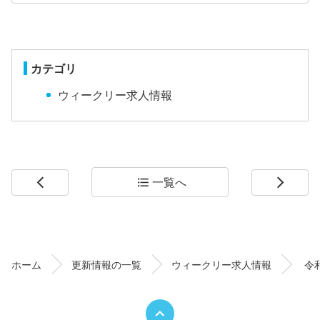
カテゴリ
ウィークリー求人情報
一覧へ
arrow_back_ios
format_list_bulleted
arrow_forward_ios
コ
ペ
ン
ー
テ
ジ
ン
の
ホーム
更新情報の一覧
ウィークリー求人情報
令
ツ
先
本
頭
文
へ