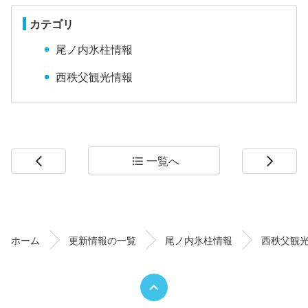
カテゴリ
尾ノ内氷柱情報
西秩父観光情報
一覧へ
arrow_back_ios
format_list_bulleted
arrow_forward_ios
コ
ペ
ン
ー
テ
ジ
ン
の
ホーム
更新情報の一覧
尾ノ内氷柱情報
西秩父観
ツ
先
本
頭
文
へ
の
戻