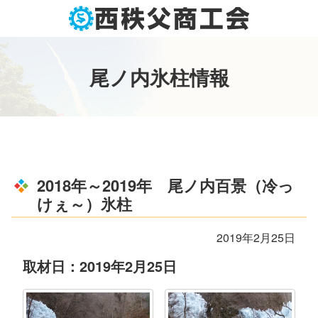
コ
ン
テ
ン
尾
ノ
内
氷
柱
情
報
ツ
本
文
へ
ス
キ
ッ
2018年～2019年 尾ノ内百景（冷っ
プ
けぇ～）氷柱
2019年2月25日
取材日：2019年2月25日