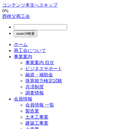
コンテンツ本文へスキップ
0%
西秩父商工会
search
検索
ホーム
商工会について
事業案内
事業案内 目次
ビジネスサポート
融資・補助金
珠算能力検定試験
共済制度
調査情報
会員情報
会員情報 一覧
製造業
土木工事業
建築工事業