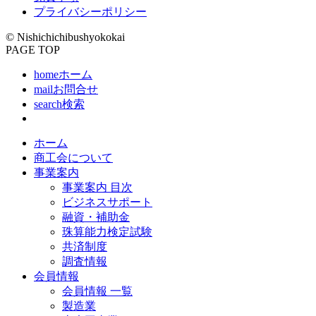
プライバシーポリシー
© Nishichichibushyokokai
PAGE TOP
home
ホーム
mail
お問合せ
search
検索
ホーム
商工会について
事業案内
事業案内 目次
ビジネスサポート
融資・補助金
珠算能力検定試験
共済制度
調査情報
会員情報
会員情報 一覧
製造業