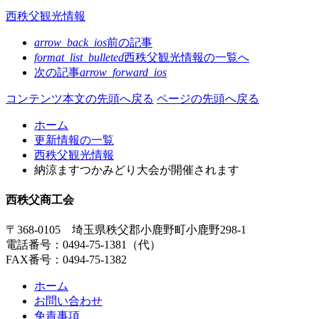
西秩父観光情報
arrow_back_ios
前の記事
format_list_bulleted
西秩父観光情報の
一覧へ
次の記事
arrow_forward_ios
コンテンツ本文の先頭へ戻る
ページの先頭へ戻る
ホーム
更新情報の一覧
西秩父観光情報
納涼ますつかみどり大会が開催されます
西秩父商工会
〒368-0105 埼玉県秩父郡小鹿野町小鹿野298-1
電話番号
：
0494-75-1381
（代）
FAX番号
：0494-75-1382
ホーム
お問い合わせ
免責事項