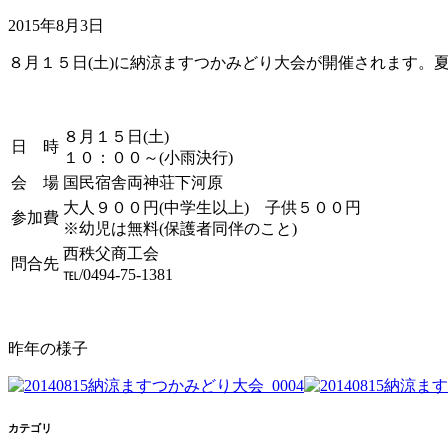
2015年8月3日
８月１５日(土)に納涼ますつかみどり大会が開催されます。
８月１５日(土)
日 時
１０：００～(小雨決行)
会 場
国民宿舎両神荘下河原
大人９００円(中学生以上) 子供５００円
参加費
※幼児は無料(保護者同伴のこと)
西秩父商工会
問合先
℡/0494-75-1381
昨年の様子
カテゴリ