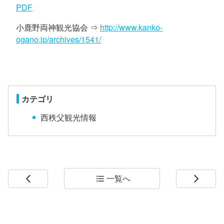
PDF
小鹿野両神観光協会 ⇒
http://www.kanko-
ogano.jp/archives/1541/
カテゴリ
西秩父観光情報
一覧へ
arrow_back_ios
format_list_bulleted
arrow_forward_ios
コ
ペ
ン
ー
テ
ジ