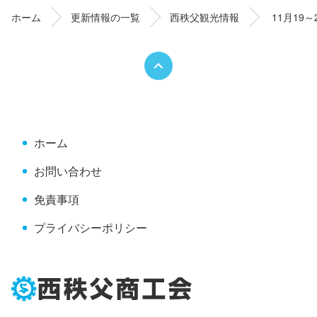
ン
の
ホーム
更新情報の一覧
西秩父観光情報
11月19
ツ
先
本
頭
文
へ
の
戻
先
る
頭
へ
ホーム
戻
る
お問い合わせ
免責事項
プライバシーポリシー