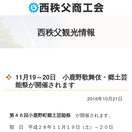
コ
ン
テ
ン
西
秩
父
観
光
情
報
ツ
本
文
へ
ス
キ
ッ
11月19～20日 小鹿野歌舞伎・郷土芸
プ
能祭が開催されます
2016年10月21日
第４６回小鹿野町郷土芸能祭
が開催されます。
期 日 平成２８年１１月１９日（土）～２０日