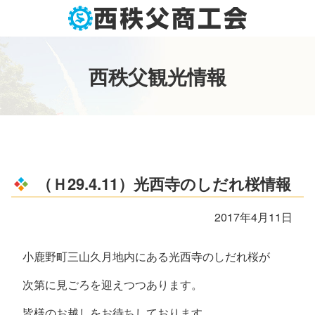
コ
ン
テ
ン
西
秩
父
観
光
情
報
ツ
本
文
へ
ス
キ
ッ
（Ｈ29.4.11）光西寺のしだれ桜情報
プ
2017年4月11日
小鹿野町三山久月地内にある光西寺のしだれ桜が
次第に見ごろを迎えつつあります。
皆様のお越しをお待ちしております。