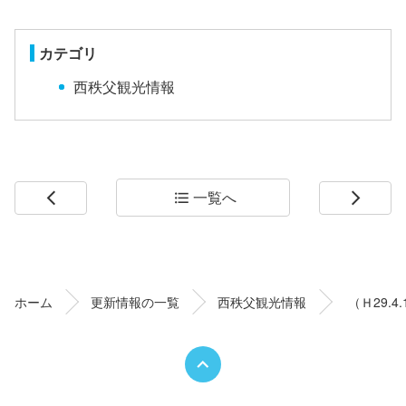
カテゴリ
西秩父観光情報
一覧へ
arrow_back_ios
format_list_bulleted
arrow_forward_ios
コ
ペ
ン
ー
テ
ジ
ン
の
ホーム
更新情報の一覧
西秩父観光情報
（Ｈ29.
ツ
先
本
頭
文
へ
の
戻
先
る