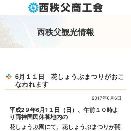
コ
ン
テ
ン
西
秩
父
観
光
情
報
ツ
本
文
へ
ス
キ
ッ
6月１１日 花しょうぶまつりがおこ
プ
なわれます
2017年6月6日
平成2９年6月1１日（日）、午前１０時よ
り両神国民休養地内の
花しょうぶ園にて、花しょうぶまつりが開