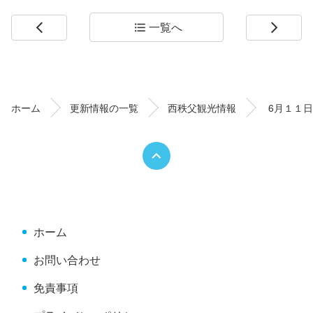
一覧へ
arrow_back_ios
format_list_bulleted
arrow_forward_ios
コ
ペ
ン
ー
テ
ジ
ン
の
ホーム
更新情報の一覧
西秩父観光情報
6月１１
ツ
先
本
頭
文
へ
の
戻
先
る
頭
へ
ホーム
戻
る
お問い合わせ
免責事項