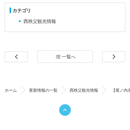
カテゴリ
西秩父観光情報
一覧へ
arrow_back_ios
format_list_bulleted
arrow_forward_ios
コ
ペ
ン
ー
テ
ジ
ン
の
ホーム
更新情報の一覧
西秩父観光情報
【尾ノ内
ツ
先
本
頭
文
へ
の
戻
先
る
頭