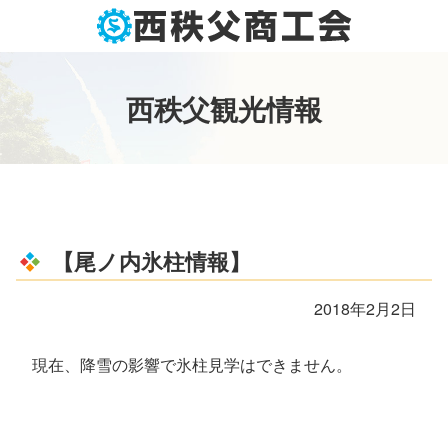
コ
ン
テ
ン
西
秩
父
観
光
情
報
ツ
本
文
へ
ス
キ
ッ
【尾ノ内氷柱情報】
プ
2018年2月2日
現在、降雪の影響で氷柱見学はできません。