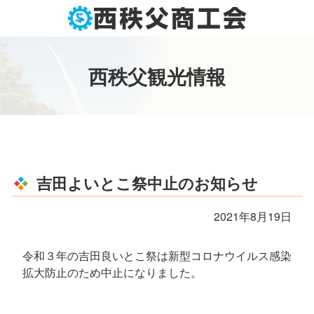
コ
ン
テ
ン
西
秩
父
観
光
情
報
ツ
本
文
へ
ス
キ
ッ
吉田よいとこ祭中止のお知らせ
プ
2021年8月19日
令和３年の吉田良いとこ祭は新型コロナウイルス感染
拡大防止のため中止になりました。