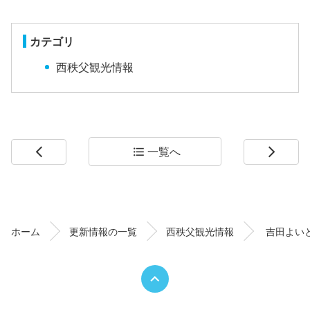
カテゴリ
西秩父観光情報
一覧へ
arrow_back_ios
format_list_bulleted
arrow_forward_ios
コ
ペ
ン
ー
テ
ジ
ン
の
ホーム
更新情報の一覧
西秩父観光情報
吉田よい
ツ
先
本
頭
文
へ
の
戻
先
る