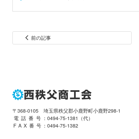
前の記事
arrow_back_ios
コ
ペ
ン
ー
テ
ジ
ン
の
ツ
先
本
頭
文
へ
の
戻
先
る
〒368-0105 埼玉県秩父郡小鹿野町小鹿野298-1
頭
電話番号
：
0494-75-1381
（代）
へ
FAX番号
：0494-75-1382
戻
る