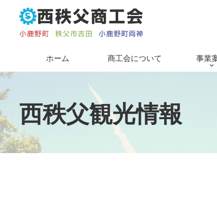
コ
ン
テ
ン
ツ
ホーム
商工会について
事業
本
文
へ
ス
西
秩
父
観
光
情
報
キ
ッ
プ