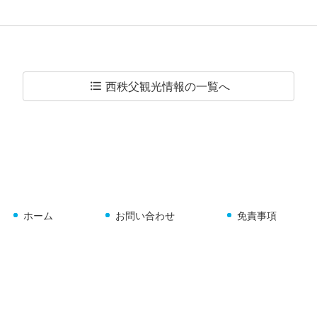
西秩父観光情報の
一覧へ
format_list_bulleted
ホーム
お問い合わせ
免責事項