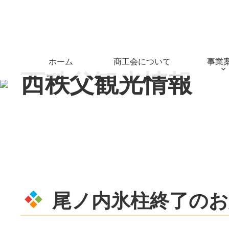
コ
ン
テ
ン
ツ
ホーム
商工会について
事業
本
西
秩
父
観
光
情
報
文
へ
ス
キ
ッ
プ
尾ノ内氷柱終了のお