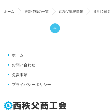
テ
ジ
ン
の
ホーム
更新情報の一覧
西秩父観光情報
9月10日
ツ
先
本
頭
文
へ
の
戻
先
る
頭
へ
ホーム
戻
る
お問い合わせ
免責事項
プライバシーポリシー