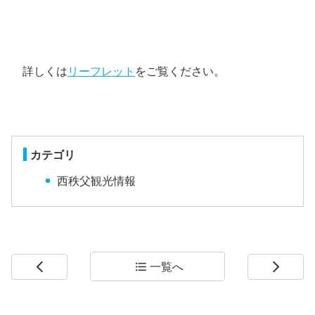
詳しくは
リーフレット
をご覧ください。
カテゴリ
西秩父観光情報
一覧へ
arrow_back_ios
format_list_bulleted
arrow_forward_ios
コ
ペ
ン
ー