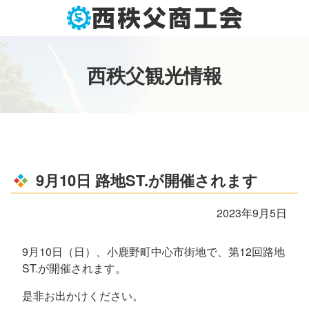
コ
ン
テ
ン
西
秩
父
観
光
情
報
ツ
本
文
へ
ス
キ
ッ
9月10日 路地ST.が開催されます
プ
2023年9月5日
9月
10
日（日）、小鹿野町中心市街地で、第
12
回路地
ST.
が開催されます。
是非お出かけください。