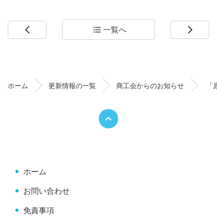
一覧へ
arrow_back_ios
format_list_bulleted
arrow_forward_ios
コ
ペ
ン
ー
テ
ジ
ン
の
ホーム
更新情報の一覧
商工会からのお知らせ
「
ツ
先
本
頭
文
へ
の
戻
先
る
頭
へ
ホーム
戻
る
お問い合わせ
免責事項