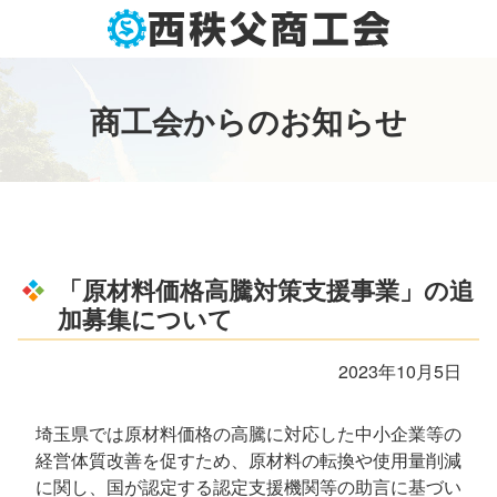
コ
ン
テ
ン
商
工
会
か
ら
の
お
知
ら
せ
ツ
本
文
へ
ス
キ
ッ
「原材料価格高騰対策支援事業」の追
プ
加募集について
2023年10月5日
埼玉県では原材料価格の高騰に対応した中小企業等の
経営体質改善を促すため、原材料の転換や使用量削減
に関し、国が認定する認定支援機関等の助言に基づい