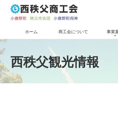
コ
ン
テ
ン
ツ
ホーム
商工会について
事業
本
文
へ
ス
西
秩
父
観
光
情
報
キ
ッ
プ